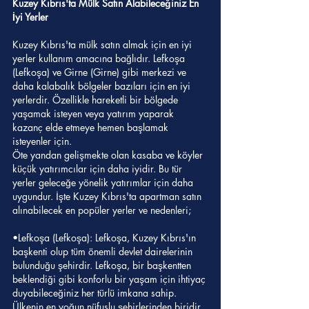
Kuzey Kıbrıs'ta Mülk Satın Alabileceğiniz En 
İyi Yerler
Kuzey Kıbrıs'ta mülk satın almak için en iyi 
yerler kullanım amacına bağlıdır. Lefkoşa 
(Lefkoşa) ve Girne (Girne) gibi merkezi ve 
daha kalabalık bölgeler bazıları için en iyi 
yerlerdir. Özellikle hareketli bir bölgede 
yaşamak isteyen veya yatırım yaparak 
kazanç elde etmeye hemen başlamak 
isteyenler için.
Öte yandan gelişmekte olan kasaba ve köyler 
küçük yatırımcılar için daha iyidir. Bu tür 
yerler geleceğe yönelik yatırımlar için daha 
uygundur. İşte Kuzey Kıbrıs'ta apartman satın 
alınabilecek en popüler yerler ve nedenleri;
•Lefkoşa (Lefkoşa): Lefkoşa, Kuzey Kıbrıs'ın 
başkenti olup tüm önemli devlet dairelerinin 
bulunduğu şehirdir. Lefkoşa, bir başkentten 
beklendiği gibi konforlu bir yaşam için ihtiyaç 
duyabileceğiniz her türlü imkana sahip. 
Ülkenin en yoğun nüfuslu şehirlerinden biridir. 