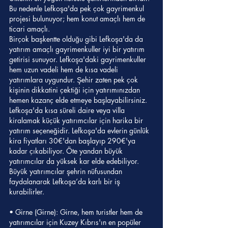
Bu nedenle Lefkoşa'da pek çok gayrimenkul 
projesi bulunuyor; hem konut amaçlı hem de 
ticari amaçlı.
Birçok başkentte olduğu gibi Lefkoşa'da da 
yatırım amaçlı gayrimenkuller iyi bir yatırım 
getirisi sunuyor. Lefkoşa'daki gayrimenkuller 
hem uzun vadeli hem de kısa vadeli 
yatırımlara uygundur. Şehir zaten pek çok 
kişinin dikkatini çektiği için yatırımınızdan 
hemen kazanç elde etmeye başlayabilirsiniz.
Lefkoşa'da kısa süreli daire veya villa 
kiralamak küçük yatırımcılar için harika bir 
yatırım seçeneğidir. Lefkoşa'da evlerin günlük 
kira fiyatları 30€'dan başlayıp 290€'ya 
kadar çıkabiliyor. Öte yandan büyük 
yatırımcılar da yüksek kar elde edebiliyor. 
Büyük yatırımcılar şehrin nüfusundan 
faydalanarak Lefkoşa’da karlı bir iş 
kurabilirler.
• Girne (Girne): Girne, hem turistler hem de 
yatırımcılar için Kuzey Kıbrıs'ın en popüler 