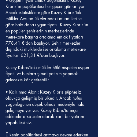
• Uygun Fiyatlı Emlak Seçenekleri: Kuzey 
Kıbrıs’ın popülaritesi her geçen gün artıyor. 
Ancak istatistiklere göre Kuzey Kıbrıs'taki 
mülkler Avrupa ülkelerindeki muadillerine 
göre hala daha uygun fiyatlı. Kuzey Kıbrıs'ın 
en popüler şehirlerinin merkezlerinde 
metrekare başına ortalama emlak fiyatları 
778,41 €'dan başlıyor. Şehir merkezleri 
dışındaki mülklerde ise ortalama metrekare 
fiyatları 621,31 €'dan başlıyor.
Kuzey Kıbrıs'taki mülkler hâlâ nispeten uygun 
fiyatlı ve bunlara şimdi yatırım yapmak 
gelecekte kâr getirebilir.
• Kalkınma Alanı: Kuzey Kıbrıs şüphesiz 
oldukça gelişmiş bir ülkedir. Ancak nüfus 
yoğunluğunun düşük olması nedeniyle hâlâ 
gelişmeye yer var. Kuzey Kıbrıs'ta inşa 
edilebilir arsa satın alarak karlı bir yatırım 
yapabilirsiniz.
Ülkenin popülaritesi artmaya devam ederken 