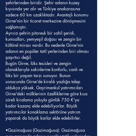
şehirlerinden biridir. Şehir adanın kuzey 
kıyısında yer alır ve Türkiye anakarasına 
sadece 60 km uzaklıktadır. Avantajlı konumu 
Girne'nin bir ticaret merkezine dönüşmesini 
sağlamıştır.
Ayrıca şehrin pitoresk bir sahil şeridi, 
kumsalları, yemyeşil doğası ve zengin bir 
kültürel mirası vardır. Bu nedenle Girne'nin 
adanın en popüler tatil yerlerinden biri olması 
şaşırtıcı değil.
Bugün Girne, lüks tesisleri ve zengin 
olanaklarıyla sakinlerine konforlu, canlı ve 
lüks bir yaşam tarzı sunuyor. Bunun 
sonucunda Girne'de kiralık yazlığa talep 
oldukça yüksek. Gayrimenkul yatırımcıları 
Girne'deki mülklerinin özelliklerine göre kısa 
süreli kiralama yoluyla günlük 750 €'ya 
kadar kazanç elde edebiliyorlar. Büyük 
yatırımcılar konaklama sektörüne yatırım 
yaparak da büyük karlar elde edebilirler.
•Gazimağusa (Gazimağusa): Gazimağusa 