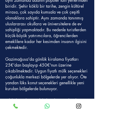
aynı zamanda adanın popüler tatil yerlerinden 
biridir. Şehir köklü bir tarihe, zengin kültürel 
mirasa, çok sayıda kumsala ve çok çeşitli 
olanaklara sahiptir. Aynı zamanda tanınmış 
uluslararası okullara ve üniversitelere de ev 
sahipliği yapmaktadır. Bu nedenle turistlerden 
küçük-büyük yatırımcılara, öğrencilerden 
emeklilere kadar her kesimden insanın ilgisini 
çekmektedir.
Gazimağusa'da günlük kiralama fiyatları 
25€'dan başlayıp 450€'nun üzerine 
çıkabilmektedir. Uygun fiyatlı mülk seçenekleri 
çoğunlukla merkezi bölgelerde yer alıyor. Öte 
yandan lüks konut seçenekleri genellikle yeni 
kurulan bölgelerde bulunuyor.
• İskele (Trikomo): İskele adanın gelecek vaat 
eden yatırım alanlarından biridir. İskele, 
başkent Lefkoşa ya da popüler tatil beldesi 
Girne gibi köklü bir şehir değil. Ancak yine 
de Kuzey Kıbrıs'ın en popüler 
lokasyonlarından biridir. Şehir, tertemiz 