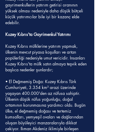
gayrimenkullerin yatırım getirisi oranının 
yüksek olması nedeniyle daha düşük bütçeli 
küçük yatırımcılar bile iyi bir kazanç elde 
edebilir.
Kuzey Kıbrıs'ta Gayrimenkul Yatırımı
Kuzey Kıbrıs mülklerine yatırım yapmak, 
ülkenin mevcut piyasa koşulları ve artan 
popülerliği nedeniyle umut vericidir. İnsanları 
Kuzey Kıbrıs'ta mülk satın almaya teşvik eden 
başlıca nedenler şunlardır;
• El Değmemiş Doğa: Kuzey Kıbrıs Türk 
Cumhuriyeti, 3.354 km² arazi üzerinde 
yaşayan 400.000'den az nüfusa sahiptir. 
Ülkenin düşük nüfus yoğunluğu, doğal 
ortamının korunmasına yardımcı oldu. Bugün 
ülke, el değmemiş doğası ve tertemiz 
kumsalları, yemyeşil ovaları ve dağlarından 
oluşan büyüleyici manzaralarıyla dikkat 
çekiyor. Ilıman Akdeniz iklimiyle birleşen 