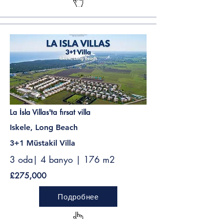
La İsla Villas'ta fırsat villa
Iskele, Long Beach
3+1 Müstakil Villa
3 oda| 4 banyo | 176 m2
£275,000
Подробнее